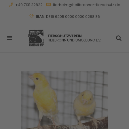
+49 7131 22822
tierheim@heilbronner-tierschutz.de
IBAN:
DE19 6205 0000 0000 0288 86