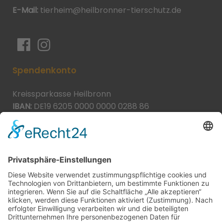
E-Mail:
tierheim@heilbronner-tierschutz.de
Spendenkonto
Kreissparkasse Heilbronn
IBAN:
DE19 6205 0000 0000 0288 86
BIC:
HEISDE66XXX
Spende direkt via PayPal
JETZT SPENDEN
paypal@heilbronner-tierschutz.de