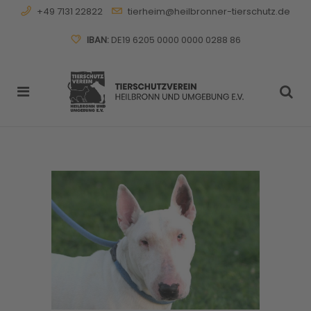
+49 7131 22822
tierheim@heilbronner-tierschutz.de
IBAN:
DE19 6205 0000 0000 0288 86