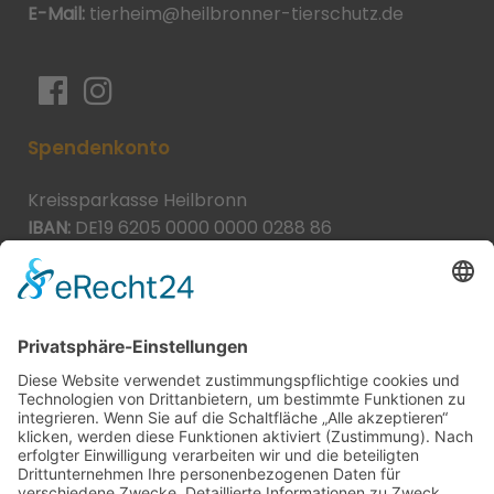
E-Mail:
tierheim@heilbronner-tierschutz.de
Spendenkonto
Kreissparkasse Heilbronn
IBAN:
DE19 6205 0000 0000 0288 86
BIC:
HEISDE66XXX
Spende direkt via PayPal
JETZT SPENDEN
paypal@heilbronner-tierschutz.de