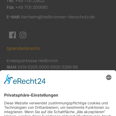
Tel.:
+49 7131 22822
Fax:
+49 7131 200690
E-Mail:
tierheim@heilbronner-tierschutz.de
Spendenkonto
Kreissparkasse Heilbronn
IBAN:
DE19 6205 0000 0000 0288 86
BIC:
HEISDE66XXX
Spende direkt via PayPal
JETZT SPENDEN