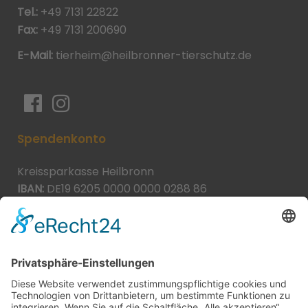
Tel.:
+49 7131 22822
Fax:
+49 7131 200690
E-Mail:
tierheim@heilbronner-tierschutz.de
Spendenkonto
Kreissparkasse Heilbronn
IBAN:
DE19 6205 0000 0000 0288 86
BIC:
HEISDE66XXX
Spende direkt via PayPal
JETZT SPENDEN