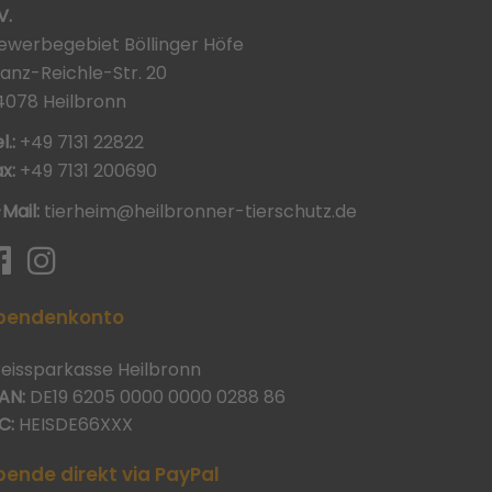
V.
ewerbegebiet Böllinger Höfe
ranz-Reichle-Str. 20
4078 Heilbronn
l.:
+49 7131 22822
x:
+49 7131 200690
-Mail:
tierheim@heilbronner-tierschutz.de
pendenkonto
reissparkasse Heilbronn
AN:
DE19 6205 0000 0000 0288 86
C:
HEISDE66XXX
pende direkt via PayPal