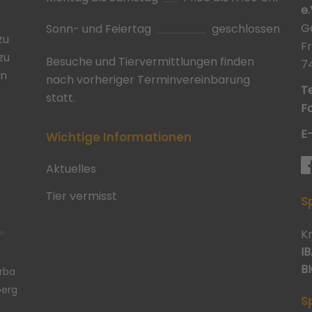
e.
G
Sonn- und Feiertag
geschlossen
zu
F
zu
Besuche und Tiervermittlungen finden
7
in
nach vorheriger Terminvereinbarung
Te
statt.
Fa
E
Wichtige Informationen
Aktuelles
Tier vermisst
S
K
IB
BI
erba
berg
S