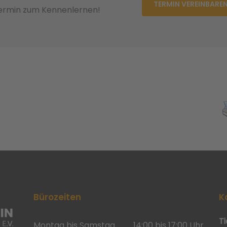
TERMIN VEREINBARE
Termin zum Kennenlernen!
Bürozeiten
K
T
Montag bis Samstag
14:00 bis 17:00 Uhr