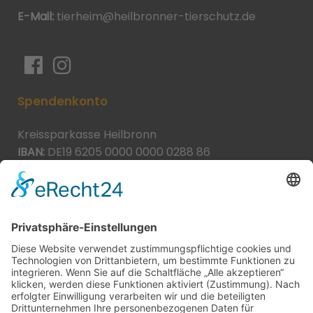
E-Mail:
tierheim@heilbronner-tierschutz.de
Spendenkonto
Kreissparkasse Heilbronn
IBAN:
DE19 6205 0000 0000 0288 86
BIC:
HEISDE66XXX
Spende direkt via PayPal
JETZT SPENDEN
paypal@heilbronner-tierschutz.de