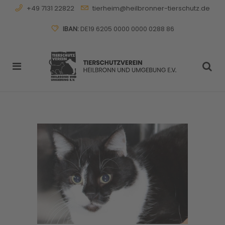
+49 7131 22822
tierheim@heilbronner-tierschutz.de
IBAN:
DE19 6205 0000 0000 0288 86