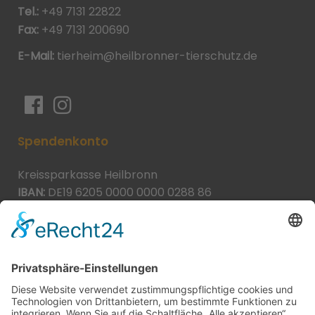
Tel.:
+49 7131 22822
Fax:
+49 7131 200690
E-Mail:
tierheim@heilbronner-tierschutz.de
Spendenkonto
Kreissparkasse Heilbronn
IBAN:
DE19 6205 0000 0000 0288 86
BIC:
HEISDE66XXX
Spende direkt via PayPal
JETZT SPENDEN