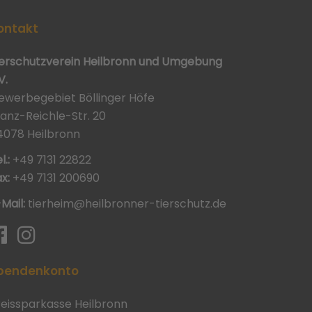
ontakt
ierschutzverein Heilbronn und Umgebung
V.
ewerbegebiet Böllinger Höfe
ranz-Reichle-Str. 20
4078 Heilbronn
l.:
+49 7131 22822
x:
+49 7131 200690
-Mail:
tierheim@heilbronner-tierschutz.de
pendenkonto
reissparkasse Heilbronn