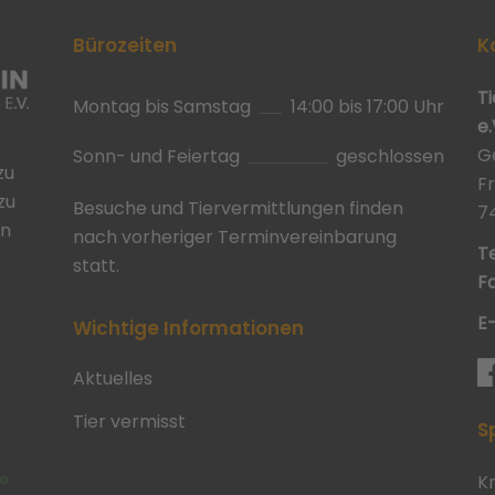
Bürozeiten
K
T
Montag bis Samstag
14:00 bis 17:00 Uhr
e.
G
Sonn- und Feiertag
geschlossen
zu
F
zu
Besuche und Tiervermittlungen finden
7
in
nach vorheriger Terminvereinbarung
Te
statt.
Fa
E
Wichtige Informationen
Aktuelles
Tier vermisst
S
K