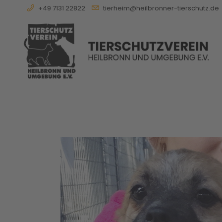
+49 7131 22822
tierheim@heilbronner-tierschutz.de