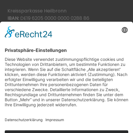
Kreissparkasse Heilbronn
IBAN:
DE19 6205 0000 0000 0288 86
BIC:
HEISDE66XXX
Spende direkt via PayPal
JETZT SPENDEN
paypal@heilbronner-tierschutz.de