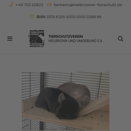
+49 7131 22822
tierheim@heilbronner-tierschutz.de
IBAN:
DE19 6205 0000 0000 0288 86