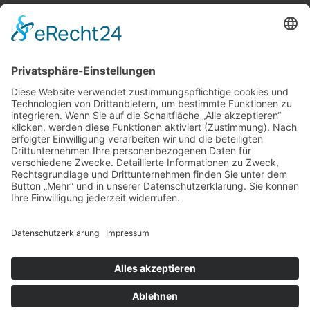
BIC:
HEISDE66XXX
Spende direkt via PayPal
JETZT SPENDEN
paypal@heilbronner-tierschutz.de
© 2021
Systemhaus JOAM
Datenschutzerklärung