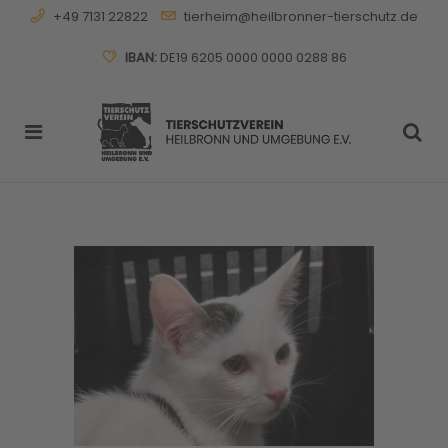
+49 7131 22822
tierheim@heilbronner-tierschutz.de
IBAN:
DE19 6205 0000 0000 0288 86