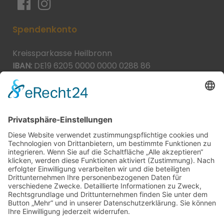
Spendenkonto
Kreissparkasse Heilbronn
IBAN:
DE19 6205 0000 0000 0288 86
BIC:
HEISDE66XXX
Spende direkt via PayPal
JETZT SPENDEN
paypal@heilbronner-tierschutz.de