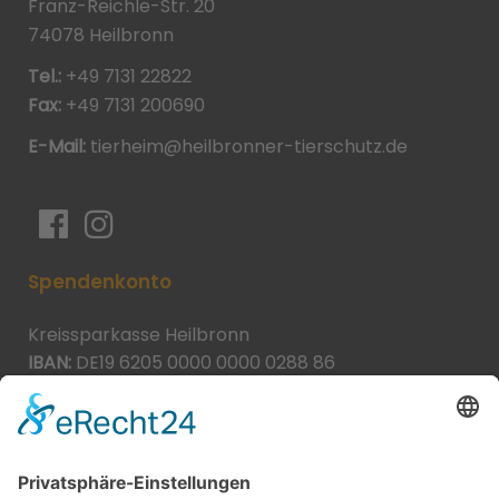
Franz-Reichle-Str. 20
74078 Heilbronn
Tel.:
+49 7131 22822
Fax:
+49 7131 200690
E-Mail:
tierheim@heilbronner-tierschutz.de
Spendenkonto
Kreissparkasse Heilbronn
IBAN:
DE19 6205 0000 0000 0288 86
BIC:
HEISDE66XXX
Spende direkt via PayPal