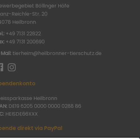
ewerbegebiet Böllinger Höfe
ranz-Reichle-Str. 20
4078 Heilbronn
l.:
+49 7131 22822
x:
+49 7131 200690
-Mail:
tierheim@heilbronner-tierschutz.de
pendenkonto
reissparkasse Heilbronn
AN:
DE19 6205 0000 0000 0288 86
C:
HEISDE66XXX
pende direkt via PayPal