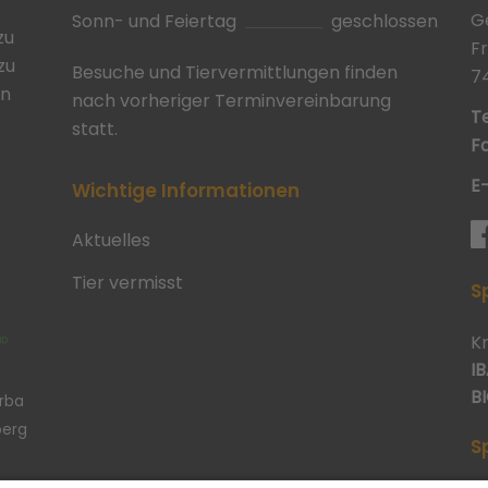
G
Sonn- und Feiertag
geschlossen
zu
F
zu
Besuche und Tiervermittlungen finden
7
in
nach vorheriger Terminvereinbarung
Te
statt.
Fa
E
Wichtige Informationen
Aktuelles
Tier vermisst
S
K
IB
BI
erba
berg
S