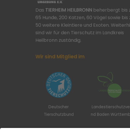
Das
TIERHEIM HEILBRONN
beherbergt bis 
65 Hunde, 200 Katzen, 60 Vögel sowie bis 
50 weitere Kleintiere und Exoten. Weiterh
sind wir für den Tierschutz im Landkreis
Heilbronn zuständig.
Wir sind Mitglied im
Deutscher
Landestierschutzv
Tierschutzbund
nd Baden Württem