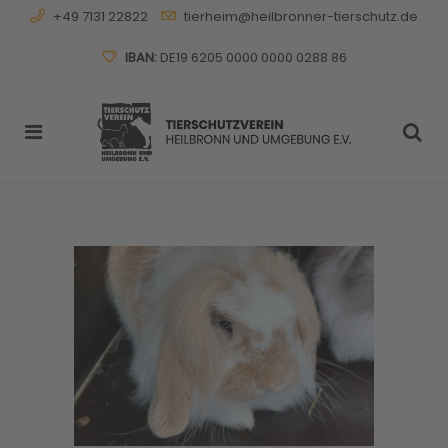
+49 7131 22822
tierheim@heilbronner-tierschutz.de
IBAN:
DE19 6205 0000 0000 0288 86