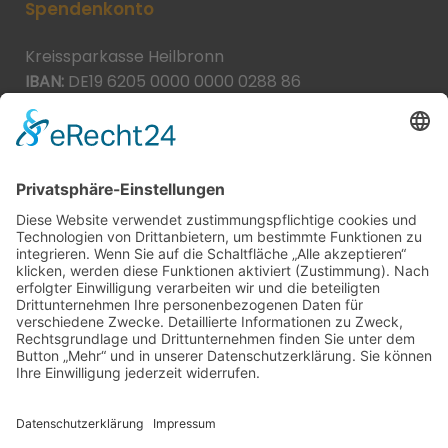
Spendenkonto
Kreissparkasse Heilbronn
IBAN:
DE19 6205 0000 0000 0288 86
BIC:
HEISDE66XXX
Spende direkt via PayPal
JETZT SPENDEN
paypal@heilbronner-tierschutz.de