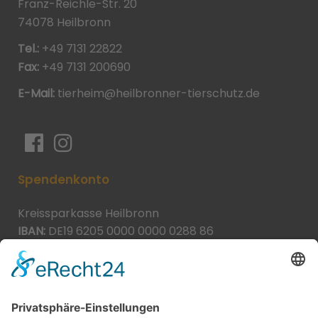
Franz-Reichle-Str. 20
74078 Heilbronn
Tel.:
+49 7131 22822
Fax:
+49 7131 200690
E-Mail:
tierheim@heilbronner-tierschutz.de
Spendenkonto
Kreissparkasse Heilbronn
IBAN:
DE19 6205 0000 0000 0288 86
BIC:
HEISDE66XXX
Spende direkt via PayPal