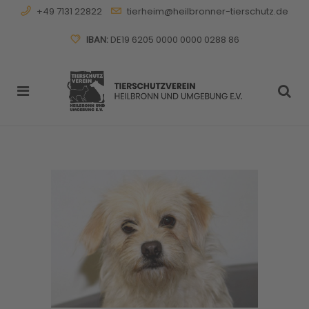
+49 7131 22822
tierheim@heilbronner-tierschutz.de
IBAN:
DE19 6205 0000 0000 0288 86