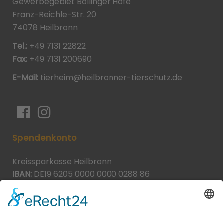
Gewerbegebiet Böllinger Höfe
Franz-Reichle-Str. 20
74078 Heilbronn
Tel.:
+49 7131 22822
Fax:
+49 7131 200690
E-Mail:
tierheim@heilbronner-tierschutz.de
Spendenkonto
Kreissparkasse Heilbronn
IBAN:
DE19 6205 0000 0000 0288 86
BIC:
HEISDE66XXX
Spende direkt via PayPal