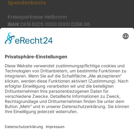
Spendenkonto
Kreissparkasse Heilbronn
IBAN:
DE19 6205 0000 0000 0288 86
BIC:
HEISDE66XXX
Spende direkt via PayPal
JETZT SPENDEN
paypal@heilbronner-tierschutz.de