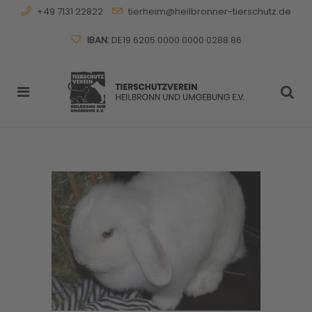
+49 7131 22822
tierheim@heilbronner-tierschutz.de
IBAN:
DE19 6205 0000 0000 0288 86