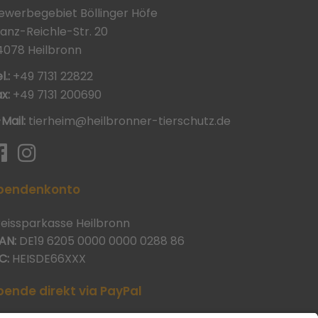
ewerbegebiet Böllinger Höfe
ranz-Reichle-Str. 20
4078 Heilbronn
l.:
+49 7131 22822
x:
+49 7131 200690
-Mail:
tierheim@heilbronner-tierschutz.de
pendenkonto
reissparkasse Heilbronn
AN:
DE19 6205 0000 0000 0288 86
C:
HEISDE66XXX
pende direkt via PayPal