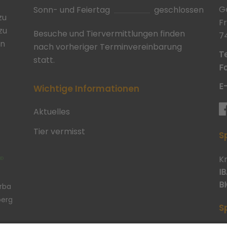
G
Sonn- und Feiertag
geschlossen
zu
F
zu
Besuche und Tiervermittlungen finden
7
in
nach vorheriger Terminvereinbarung
Te
statt.
Fa
E
Wichtige Informationen
Aktuelles
Tier vermisst
S
K
IB
BI
erba
berg
S