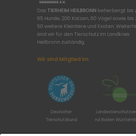
Das
TIERHEIM HEILBRONN
beherbergt bis 
65 Hunde, 200 Katzen, 60 Vögel sowie bis 
50 weitere Kleintiere und Exoten. Weiterh
sind wir für den Tierschutz im Landkreis
Heilbronn zuständig.
Wir sind Mitglied im
Deutscher
Landestierschutzv
Tierschutzbund
nd Baden Württem