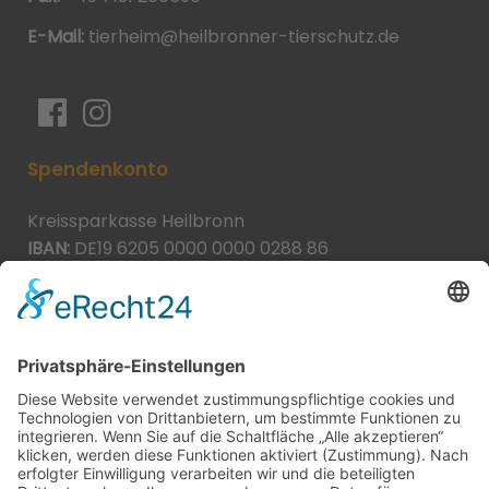
E-Mail:
tierheim@heilbronner-tierschutz.de
Spendenkonto
Kreissparkasse Heilbronn
IBAN:
DE19 6205 0000 0000 0288 86
BIC:
HEISDE66XXX
Spende direkt via PayPal
JETZT SPENDEN
paypal@heilbronner-tierschutz.de