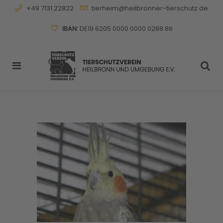
+49 7131 22822
tierheim@heilbronner-tierschutz.de
IBAN:
DE19 6205 0000 0000 0288 86