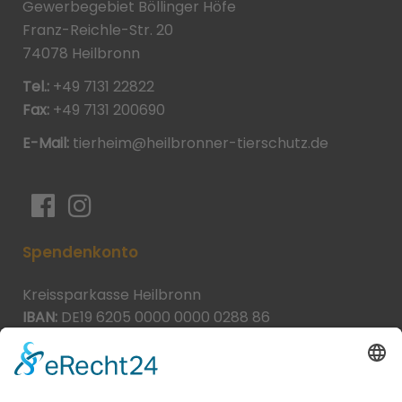
Gewerbegebiet Böllinger Höfe
Franz-Reichle-Str. 20
74078 Heilbronn
Tel.:
+49 7131 22822
Fax:
+49 7131 200690
E-Mail:
tierheim@heilbronner-tierschutz.de
Spendenkonto
Kreissparkasse Heilbronn
IBAN:
DE19 6205 0000 0000 0288 86
BIC:
HEISDE66XXX