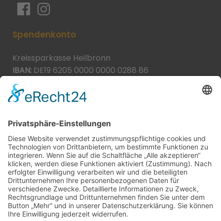
Spendenkonto
Kreissparkasse Heilbronn
IBAN:
DE19 6205 0000 0000 0288 86
BIC:
HEISDE66XXX
Spende direkt via PayPal
JETZT SPENDEN
paypal@heilbronner-tierschutz.de