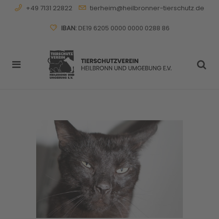
+49 7131 22822
tierheim@heilbronner-tierschutz.de
IBAN:
DE19 6205 0000 0000 0288 86