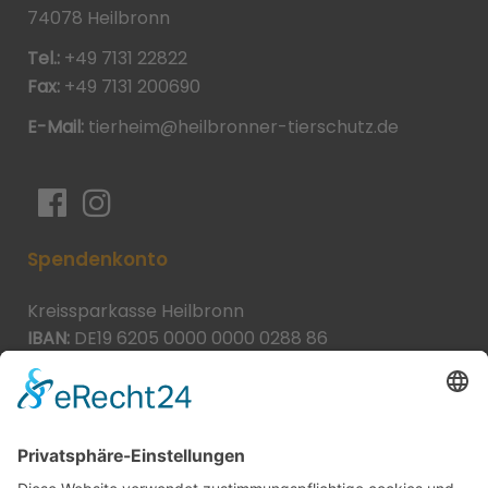
74078 Heilbronn
Tel.:
+49 7131 22822
Fax:
+49 7131 200690
E-Mail:
tierheim@heilbronner-tierschutz.de
Spendenkonto
Kreissparkasse Heilbronn
IBAN:
DE19 6205 0000 0000 0288 86
BIC:
HEISDE66XXX
Spende direkt via PayPal