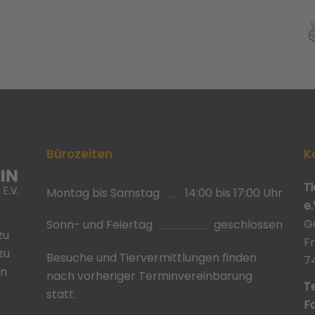
Bürozeiten
K
T
Montag bis Samstag
14:00 bis 17:00 Uhr
e.
G
Sonn- und Feiertag
geschlossen
zu
F
zu
Besuche und Tiervermittlungen finden
7
in
nach vorheriger Terminvereinbarung
Te
statt.
Fa