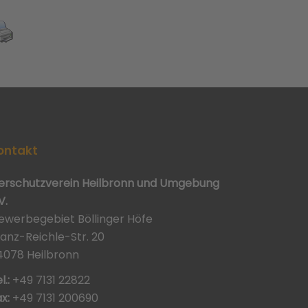
ontakt
ierschutzverein Heilbronn und Umgebung
V.
ewerbegebiet Böllinger Höfe
ranz-Reichle-Str. 20
4078 Heilbronn
l.:
+49 7131 22822
x:
+49 7131 200690