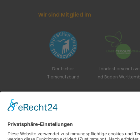
Wir sind Mitglied im
Deutscher
Landestierschutzv
Tierschutzbund
nd Baden Württem