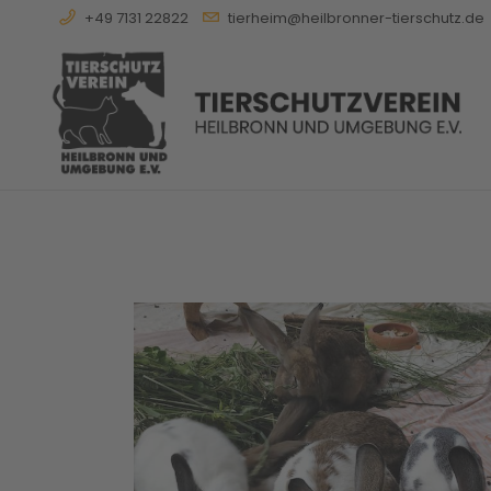
+49 7131 22822
tierheim@heilbronner-tierschutz.de