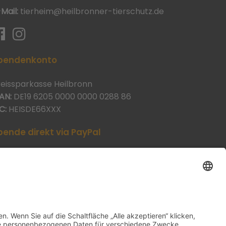
-Mail:
tierheim@heilbronner-tierschutz.de
pendenkonto
reissparkasse Heilbronn
AN:
DE19 6205 0000 0000 0288 86
C:
HEISDE66XXX
pende direkt via PayPal
JETZT SPENDEN
aypal@heilbronner-tierschutz.de