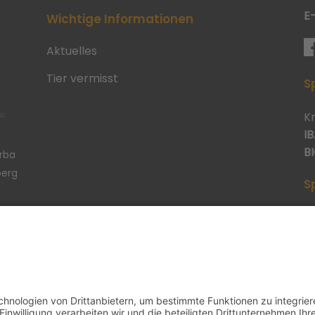
E
Wichtige Informationen
Aktuelles
Tier vermisst
S
K
IB
BI
erba
berg
S
p