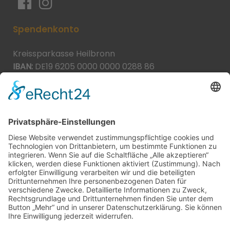
Spendenkonto
Kreissparkasse Heilbronn
IBAN:
DE19 6205 0000 0000 0288 86
BIC:
HEISDE66XXX
Spende direkt via PayPal
JETZT SPENDEN
paypal@heilbronner-tierschutz.de