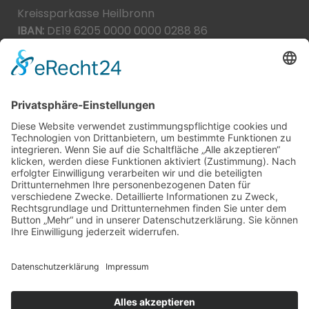
Kreissparkasse Heilbronn
IBAN:
DE19 6205 0000 0000 0288 86
BIC:
HEISDE66XXX
Spende direkt via PayPal
JETZT SPENDEN
paypal@heilbronner-tierschutz.de
© 2021
Systemhaus JOAM