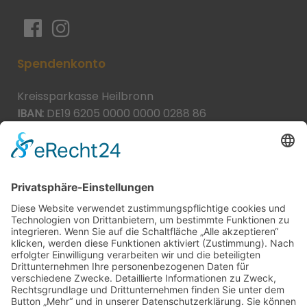
Spendenkonto
Kreissparkasse Heilbronn
IBAN:
DE19 6205 0000 0000 0288 86
BIC:
HEISDE66XXX
Spende direkt via PayPal
JETZT SPENDEN
paypal@heilbronner-tierschutz.de