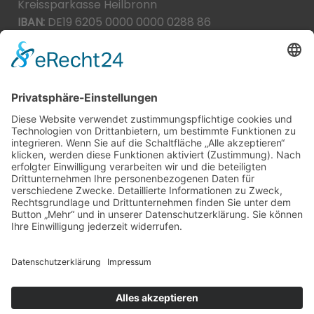
Kreissparkasse Heilbronn
IBAN:
DE19 6205 0000 0000 0288 86
BIC:
HEISDE66XXX
Spende direkt via PayPal
JETZT SPENDEN
paypal@heilbronner-tierschutz.de
© 2021
Systemhaus JOAM