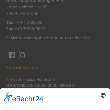
Gewerbegebiet Böllinger Höfe
Franz-Reichle-Str. 20
74078 Heilbronn
Tel.:
+49 7131 22822
Fax:
+49 7131 200690
E-Mail:
tierheim@heilbronner-tierschutz.de
Spendenkonto
Kreissparkasse Heilbronn
IBAN:
DE19 6205 0000 0000 0288 86
BIC:
HEISDE66XXX
Spende direkt via PayPal