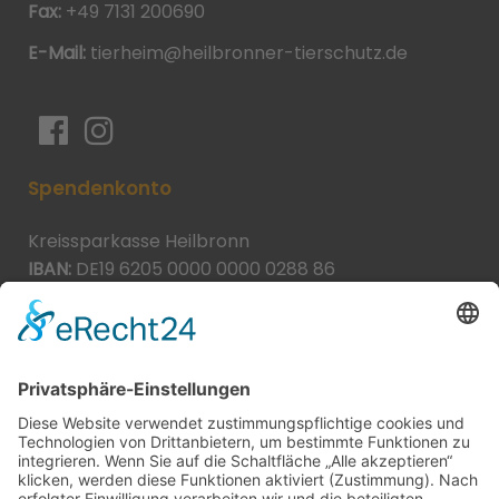
Fax:
+49 7131 200690
E-Mail:
tierheim@heilbronner-tierschutz.de
Spendenkonto
Kreissparkasse Heilbronn
IBAN:
DE19 6205 0000 0000 0288 86
BIC:
HEISDE66XXX
Spende direkt via PayPal
JETZT SPENDEN
paypal@heilbronner-tierschutz.de