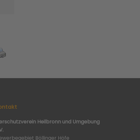
ontakt
ierschutzverein Heilbronn und Umgebung
V.
ewerbegebiet Böllinger Höfe