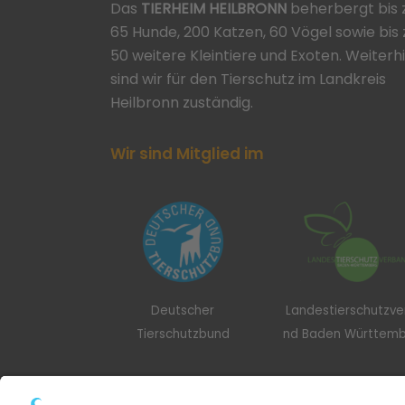
Das
TIERHEIM HEILBRONN
beherbergt bis 
65 Hunde, 200 Katzen, 60 Vögel sowie bis 
50 weitere Kleintiere und Exoten. Weiterh
sind wir für den Tierschutz im Landkreis
Heilbronn zuständig.
Wir sind Mitglied im
Deutscher
Landestierschutzv
Tierschutzbund
nd Baden Württem