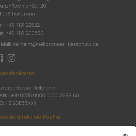
ranz-Reichle-Str. 20
4078 Heilbronn
l.:
+49 7131 22822
x:
+49 7131 200690
-Mail:
tierheim@heilbronner-tierschutz.de
pendenkonto
reissparkasse Heilbronn
AN:
DE19 6205 0000 0000 0288 86
C:
HEISDE66XXX
pende direkt via PayPal
JETZT SPENDEN