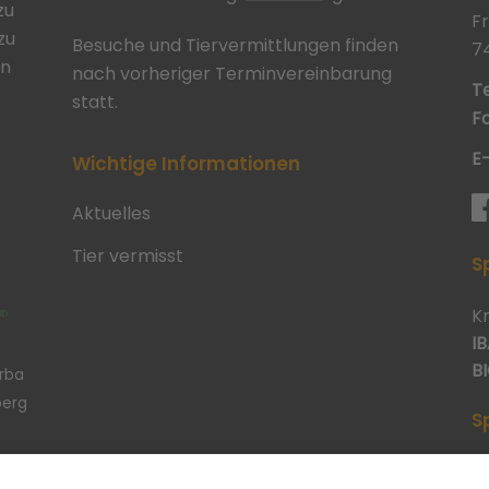
zu
F
zu
Besuche und Tiervermittlungen finden
7
in
nach vorheriger Terminvereinbarung
Te
statt.
Fa
E
Wichtige Informationen
Aktuelles
Tier vermisst
S
K
IB
BI
erba
berg
S