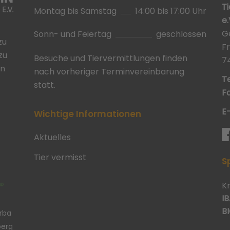
T
Montag bis Samstag
14:00 bis 17:00 Uhr
e.
G
Sonn- und Feiertag
geschlossen
zu
F
zu
Besuche und Tiervermittlungen finden
7
in
nach vorheriger Terminvereinbarung
Te
statt.
Fa
E
Wichtige Informationen
Aktuelles
Tier vermisst
S
K
IB
BI
erba
berg