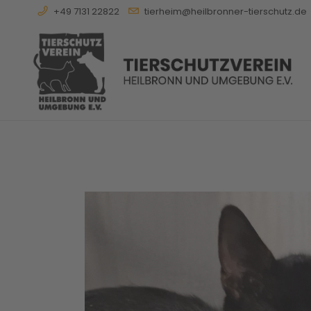
+49 7131 22822
tierheim@heilbronner-tierschutz.de