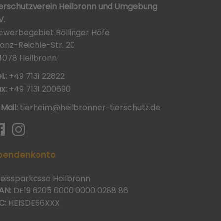
ierschutzverein Heilbronn und Umgebung
V.
ewerbegebiet Böllinger Höfe
ranz-Reichle-Str. 20
4078 Heilbronn
l.:
+49 7131 22822
x:
+49 7131 200690
-Mail:
tierheim@heilbronner-tierschutz.de
pendenkonto
reissparkasse Heilbronn
AN:
DE19 6205 0000 0000 0288 86
C:
HEISDE66XXX