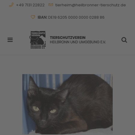
+49 7131 22822
tierheim@heilbronner-tierschutz.de
IBAN:
DE19 6205 0000 0000 0288 86