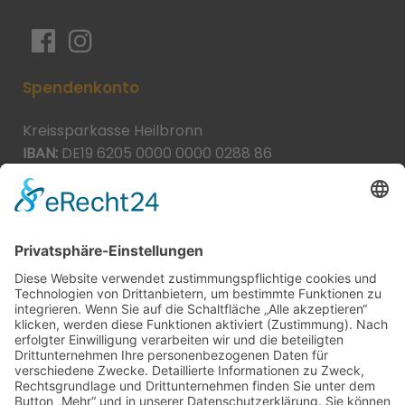
Spendenkonto
Kreissparkasse Heilbronn
IBAN:
DE19 6205 0000 0000 0288 86
BIC:
HEISDE66XXX
Spende direkt via PayPal
JETZT SPENDEN
paypal@heilbronner-tierschutz.de