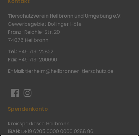
Kontakt
Tierschutzverein Heilbronn und Umgebung e.V.
Gewerbegebiet Böllinger Höfe
Franz-Reichle-Str. 20
74078 Heilbronn
Tel.:
+49 7131 22822
Fax:
+49 7131 200690
E-Mail:
tierheim@heilbronner-tierschutz.de
Spendenkonto
Kreissparkasse Heilbronn
IBAN:
DE19 6205 0000 0000 0288 86