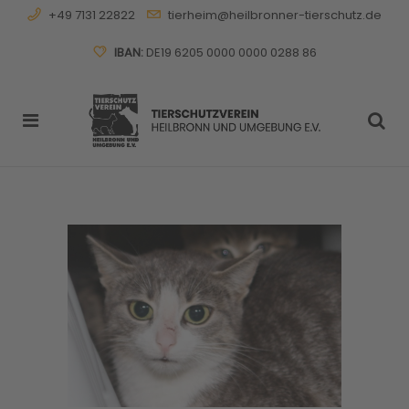
+49 7131 22822
tierheim@heilbronner-tierschutz.de
IBAN:
DE19 6205 0000 0000 0288 86