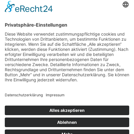
BIC:
HEISDE66XXX
Spende direkt via PayPal
JETZT SPENDEN
paypal@heilbronner-tierschutz.de
© 2021
Systemhaus JOAM
Datenschutzerklärung