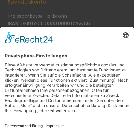
Spendenkonto
Kreissparkasse Heilbronn
IBAN:
DE19 6205 0000 0000 0288 86
BIC:
HEISDE66XXX
Spende direkt via PayPal
JETZT SPENDEN
paypal@heilbronner-tierschutz.de