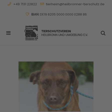
+49 7131 22822
tierheim@heilbronner-tierschutz.de
IBAN:
DE19 6205 0000 0000 0288 86