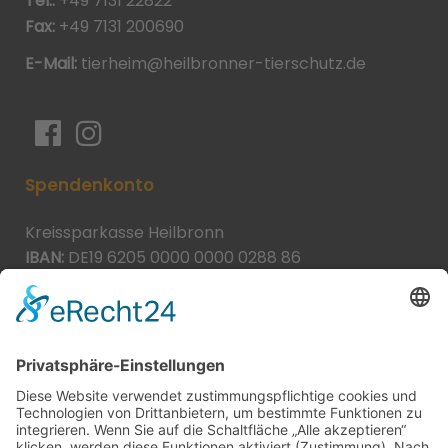
Tel.:
+49 7131 22822
Fax:
+49 7131 200690
E-Mail:
tierheim@heilbronner-tierschutz.de
Spendenkonto
Kreissparkasse Heilbronn
IBAN:
DE19 6205 0000 0000 0288 86
BIC:
HEISDE66XXX
Spende direkt via PayPal
JETZT SPENDEN