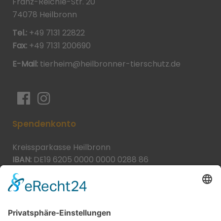
Franz-Reichle-Str. 20
74078 Heilbronn
Tel.:
+49 7131 22822
Fax:
+49 7131 200690
E-Mail:
tierheim@heilbronner-tierschutz.de
Spendenkonto
Kreissparkasse Heilbronn
IBAN:
DE19 6205 0000 0000 0288 86
BIC:
HEISDE66XXX
Spende direkt via PayPal