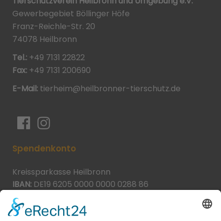
Tierschutzverein Heilbronn und Umgebung e.V.
Gewerbegebiet Böllinger Höfe
Franz-Reichle-Str. 20
74078 Heilbronn
Tel.:
+49 7131 22822
Fax:
+49 7131 200690
E-Mail:
tierheim@heilbronner-tierschutz.de
Spendenkonto
Kreissparkasse Heilbronn
IBAN:
DE19 6205 0000 0000 0288 86
BIC:
HEISDE66XXX