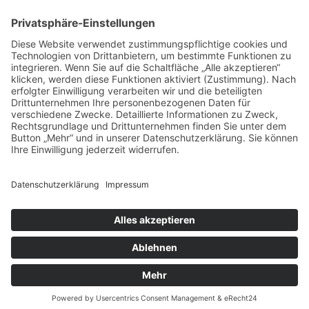
Spende direkt via PayPal
JETZT SPENDEN
paypal@heilbronner-tierschutz.de
© 2021
Systemhaus JOAM
Datenschutzerklärung
Impressum