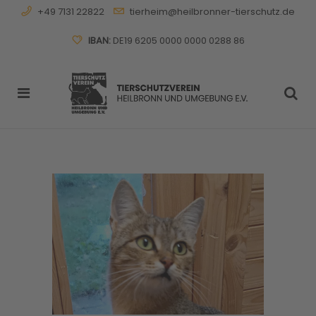
+49 7131 22822
tierheim@heilbronner-tierschutz.de
IBAN:
DE19 6205 0000 0000 0288 86