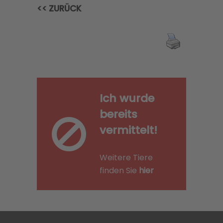
<< ZURÜCK
Ich wurde
bereits
vermittelt!
Weitere Tiere
finden Sie
hier