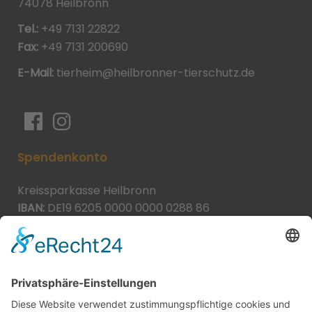
74078 Heilbronn
Tel.:
+49 7131 22822
Fax:
+49 7131 200690
E-Mail:
tierheim@heilbronner-tierschutz.de
Spendenkonto
Kreissparkasse Heilbronn
IBAN:
DE19 6205 0000 0000 0288 86
BIC:
HEISDE66XXX
Spende direkt via PayPal
JETZT SPENDEN