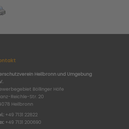
ontakt
ierschutzverein Heilbronn und Umgebung
V.
ewerbegebiet Böllinger Höfe
ranz-Reichle-Str. 20
4078 Heilbronn
l.:
+49 7131 22822
x:
+49 7131 200690