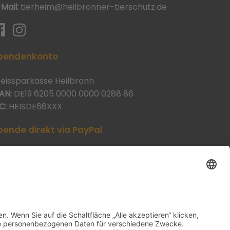
-Mail:
tierheim@heilbronner-tierschutz.de
pendenkonto
reissparkasse Heilbronn
AN:
DE19 6205 0000 0000 0288 86
C:
HEISDE66XXX
pende direkt via PayPal
JETZT SPENDEN
aypal@heilbronner-tierschutz.de