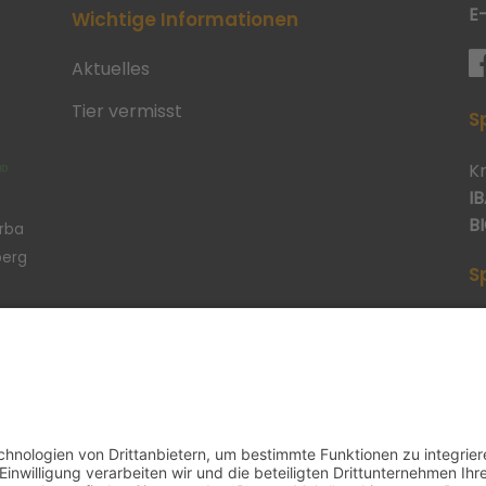
E
Wichtige Informationen
Aktuelles
Tier vermisst
S
K
IB
BI
erba
berg
S
p