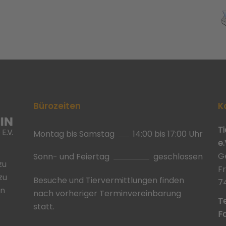
Bürozeiten
K
T
Montag bis Samstag
14:00 bis 17:00 Uhr
e.
G
Sonn- und Feiertag
geschlossen
zu
F
zu
Besuche und Tiervermittlungen finden
7
in
nach vorheriger Terminvereinbarung
Te
statt.
Fa