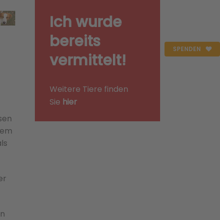
Ich wurde
bereits
SPENDEN
vermittelt!
Weitere Tiere finden
Sie
hier
sen
nem
ls
er
nn