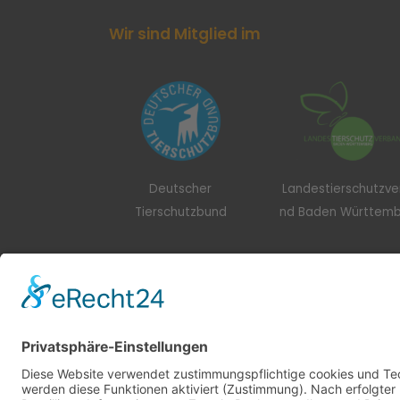
Wir sind Mitglied im
Deutscher
Landestierschutzv
Tierschutzbund
nd Baden Württem