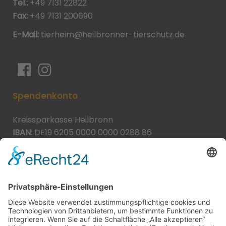
Tel.:
+49 7131 22822
Fax:
+49 7131 200690
E-Mail:
tierheim@heilbronner-tierschutz.de
Spendenkonto
Kreissparkasse Heilbronn
IBAN:
DE19 6205 0000 0000 0288 86
BIC:
HEISDE66XXX
Spende direkt via PayPal
JETZT SPENDEN