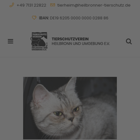
+49 7131 22822
tierheim@heilbronner-tierschutz.de
IBAN:
DE19 6205 0000 0000 0288 86