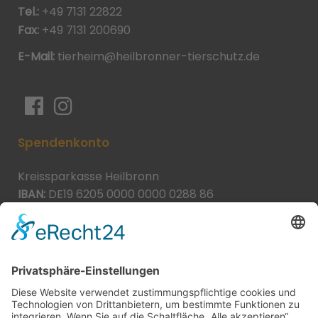
Tel.:
+49 7131 22822
Fax:
+49 7131 200690
E-Mail:
tierheim@heilbronner-tierschutz.de
Spendenkonto
Kreissparkasse Heilbronn
IBAN:
DE19 6205 0000 0000 0288 86
BIC:
HEISDE66XXX
Spende direkt via PayPal
JETZT SPENDEN