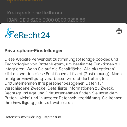
Kreissparkasse Heilbronn
IBAN:
DE19 6205 0000 0000 0288 86
BIC:
HEISDE66XXX
Spende direkt via PayPal
JETZT SPENDEN
paypal@heilbronner-tierschutz.de