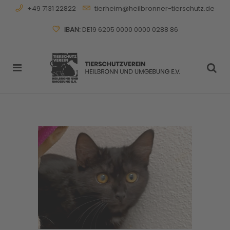
+49 7131 22822
tierheim@heilbronner-tierschutz.de
IBAN:
DE19 6205 0000 0000 0288 86