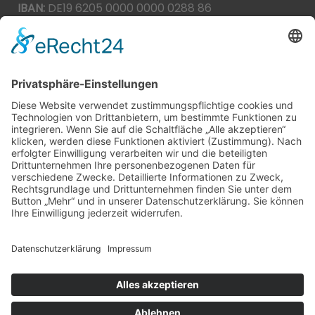
IBAN:
DE19 6205 0000 0000 0288 86
BIC:
HEISDE66XXX
Spende direkt via PayPal
JETZT SPENDEN
paypal@heilbronner-tierschutz.de
© 2021
Systemhaus JOAM