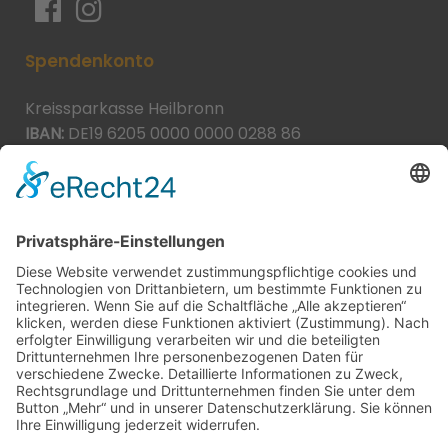
Spendenkonto
Kreissparkasse Heilbronn
IBAN:
DE19 6205 0000 0000 0288 86
BIC:
HEISDE66XXX
Spende direkt via PayPal
JETZT SPENDEN
paypal@heilbronner-tierschutz.de