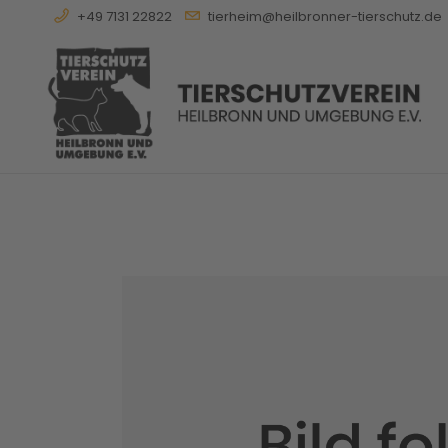
+49 7131 22822
tierheim@heilbronner-tierschutz.de