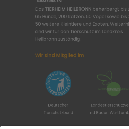
Das
TIERHEIM HEILBRONN
beherbergt bis 
65 Hunde, 200 Katzen, 60 Vögel sowie bis 
50 weitere Kleintiere und Exoten. Weiterh
sind wir für den Tierschutz im Landkreis
Heilbronn zuständig.
Wir sind Mitglied im
Deutscher
Landestierschutzv
Tierschutzbund
nd Baden Württem