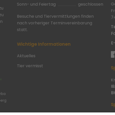
G
Sonn- und Feiertag
geschlossen
zu
F
zu
Besuche und Tiervermittlungen finden
7
in
nach vorheriger Terminvereinbarung
Te
statt.
Fa
E
Wichtige Informationen
Aktuelles
Tier vermisst
S
K
IB
BI
erba
berg
S