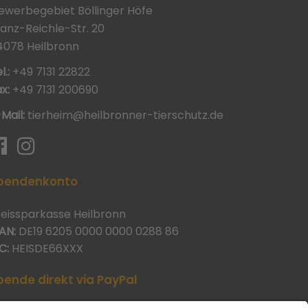
ewerbegebiet Böllinger Höfe
ranz-Reichle-Str. 20
4078 Heilbronn
l.:
+49 7131 22822
x:
+49 7131 200690
-Mail:
tierheim@heilbronner-tierschutz.de
pendenkonto
reissparkasse Heilbronn
AN:
DE19 6205 0000 0000 0288 86
C:
HEISDE66XXX
pende direkt via PayPal