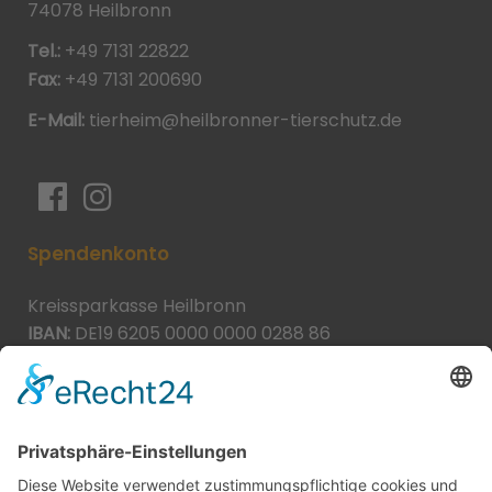
74078 Heilbronn
Tel.:
+49 7131 22822
Fax:
+49 7131 200690
E-Mail:
tierheim@heilbronner-tierschutz.de
Spendenkonto
Kreissparkasse Heilbronn
IBAN:
DE19 6205 0000 0000 0288 86
BIC:
HEISDE66XXX
Spende direkt via PayPal