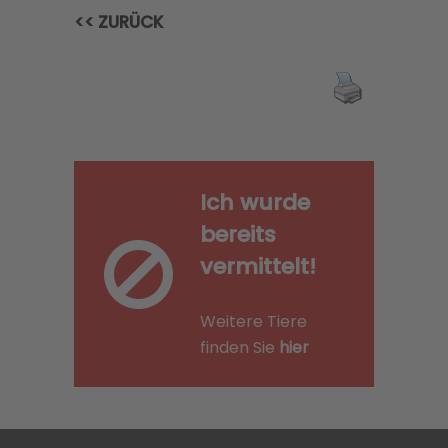
<< ZURÜCK
Ich wurde
bereits
vermittelt!
Weitere Tiere
finden Sie
hier