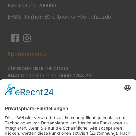
Fax:
+49 7131 200690
E-Mail:
tierheim@heilbronner-tierschutz.de
Spendenkonto
Kreissparkasse Heilbronn
IBAN:
DE19 6205 0000 0000 0288 86
BIC:
HEISDE66XXX
Spende direkt via PayPal
JETZT SPENDEN