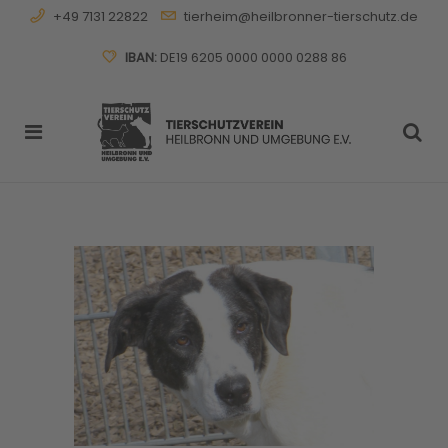
+49 7131 22822
tierheim@heilbronner-tierschutz.de
IBAN:
DE19 6205 0000 0000 0288 86