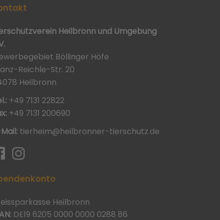
ontakt
ierschutzverein Heilbronn und Umgebung
V.
ewerbegebiet Böllinger Höfe
ranz-Reichle-Str. 20
4078 Heilbronn
l.:
+49 7131 22822
x:
+49 7131 200690
-Mail:
tierheim@heilbronner-tierschutz.de
pendenkonto
reissparkasse Heilbronn
AN:
DE19 6205 0000 0000 0288 86