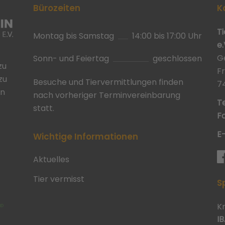
Bürozeiten
K
T
Montag bis Samstag
14:00 bis 17:00 Uhr
e.
G
Sonn- und Feiertag
geschlossen
zu
F
zu
Besuche und Tiervermittlungen finden
7
in
nach vorheriger Terminvereinbarung
Te
statt.
Fa
E
Wichtige Informationen
Aktuelles
Tier vermisst
S
K
IB