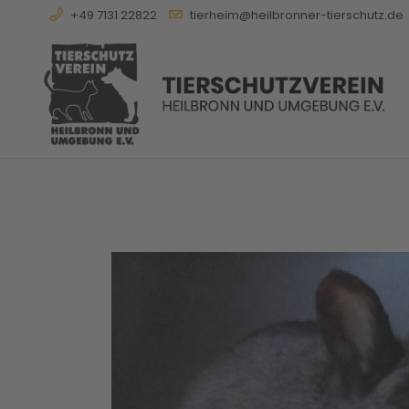
+49 7131 22822
tierheim@heilbronner-tierschutz.de