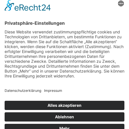
Spende direkt via PayPal
JETZT SPENDEN
paypal@heilbronner-tierschutz.de
© 2021
Systemhaus JOAM
Datenschutzerklärung