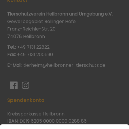
Kontakt
Tierschutzverein Heilbronn und Umgebung e.V.
Gewerbegebiet Böllinger Höfe
Franz-Reichle-Str. 20
74078 Heilbronn
Tel.:
+49 7131 22822
Fax:
+49 7131 200690
E-Mail:
tierheim@heilbronner-tierschutz.de
Spendenkonto
Kreissparkasse Heilbronn
IBAN:
DE19 6205 0000 0000 0288 86
BIC:
HEISDE66XXX