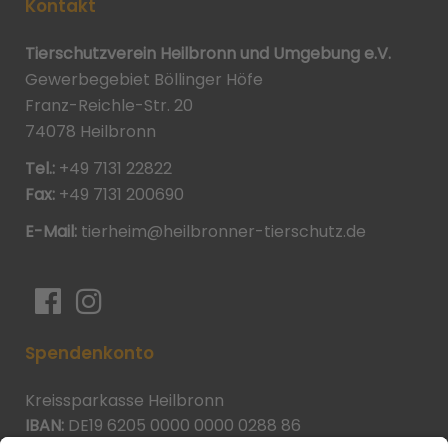
Kontakt
Tierschutzverein Heilbronn und Umgebung e.V.
Gewerbegebiet Böllinger Höfe
Franz-Reichle-Str. 20
74078 Heilbronn
Tel.:
+49 7131 22822
Fax:
+49 7131 200690
E-Mail:
tierheim@heilbronner-tierschutz.de
Spendenkonto
Kreissparkasse Heilbronn
IBAN:
DE19 6205 0000 0000 0288 86