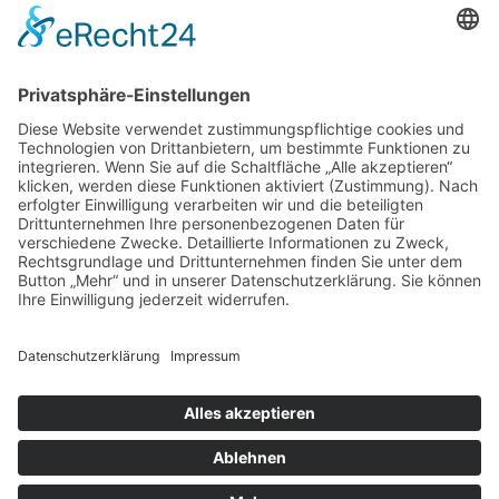
BIC:
HEISDE66XXX
Spende direkt via PayPal
JETZT SPENDEN
paypal@heilbronner-tierschutz.de
© 2021
Systemhaus JOAM
Datenschutzerklärung